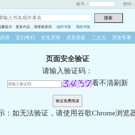
账号：
密码
温馨提示：更多作品，请搜索查找
临时书架
我的书架
武侠
玄幻奇幻
女生言情
灵异悬疑
二次元
历史军事
页面安全验证
请输入验证码：
看不清刷新
示：如无法验证，请使用谷歌Chrome浏览