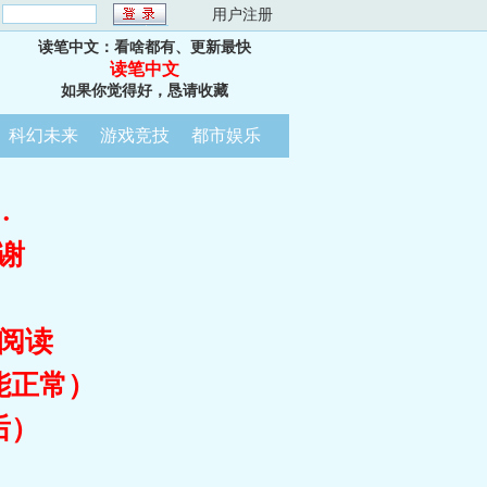
：
用户注册
读笔中文：看啥都有、更新最快
读笔中文
如果你觉得好，恳请收藏
科幻未来
游戏竞技
都市娱乐
…
谢
阅读
能正常）
后）