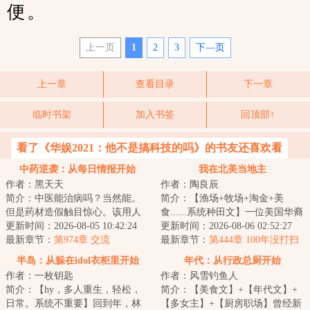
便。
上一页
1
2
3
下—页
上一章
查看目录
下一章
临时书架
加入书签
回顶部↑
看了《华娱2021：他不是搞科技的吗》的书友还喜欢看
中药逆袭：从每日情报开始
我在北美当地主
作者：黑天天
作者：陶良辰
简介：中医能治病吗？当然能。
简介：【渔场+牧场+淘金+美
但是药材造假触目惊心。该用人
食......系统种田文】一位美国华裔
参炮制的红参，却被商家用更便
更新时间：2026-08-05 10:42:24
UP主参加荒野求生，挑战赢下百
更新时间：2026-08-06 02:52:27
宜的西洋参代替...
最新章节：
第974章 交流
万美元大奖，...
最新章节：
第444章 100年没打扫
过的地下宝库！子乍弄鸟、曜变
半岛：从躲在idol衣柜里开始
年代：从行政总厨开始
天目！
作者：一枚钥匙
作者：风雪钓鱼人
简介：【hy，多人重生，轻松，
简介：【美食文】+【年代文】+
日常。系统不重要】回到年，林
【多女主】+【厨房职场】曾经新