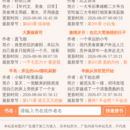
作者：轻语江湖
作者：武文弄沫
简介：【年代文、美食、日常】
简介：一大爷后事难断二大爷当
美食博主周砚，重生。开局接盘
官吃饭三大爷精打细算秦淮茹脸
一家破产川菜馆。跷脚牛肉、夫
更新时间：2026-08-06 16:45:38
蛋好看何雨柱打架做饭娄晓娥难
更新时间：2026-08-07 00:00:53
妻肺片、麻婆豆...
最新章节：
第603章 得加钱
逃大院李学武一...
最新章节：
第391章 小白兔
大夏镇夜司
激情岁月：在北大荒渔猎的日子
作者：庞飞烟
作者：一个幸运的小号
简介：身患癌症的秦阳，本以为
简介：现代美食家兼户外达人江
自己最多只能再活一个月。借着
朝阳，意外魂穿年一名奔赴北大
绝症之躯，秦阳怒怼上司老板，
更新时间：2026-08-06 08:07:59
荒的支边青年。面对黑土地的广
更新时间：2026-08-06 17:20:21
再甩物质女友，...
最新章节：
一千七百六十 要是我
袤与馈赠，也面...
最新章节：
第431章 新的方向，新
两条都不选呢？
的机遇
半岛：床边的idol随机刷新
华娱从洪世贤开始
作者：小锅不吃葱姜蒜
作者：在下励志师
简介：某天，一觉醒来的陈然发
简介：被泥头车一撞，祁讳发现
现自己的床上突然多了一个女
自己穿越成了一个清澈愚蠢的北
人。而这个女人还来自未来的女
更新时间：2026-08-04 01:56:12
电毕业生，这让他打起了退堂
更新时间：2026-07-31 07:36:01
明星。一番沟通之...
最新章节：
第171章 谁又又又把她
鼓。娱乐圈好难混...
最新章节：
番外7 不会吧？不会没
截胡了？（还更6/13）
有富婆养吧？
书名：
本站若有图片广告属于第三方接入，非本站所为，广告内容与本站无关，不代表