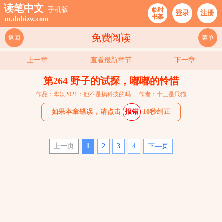
读笔中文
手机版
临时
登录
注册
书架
m.dubizw.com
免费阅读
返回
菜单
上一章
查看最新章节
下一章
第264 野子的试探，嘟嘟的怜惜
作品：华娱2021：他不是搞科技的吗
作者：十三是只猫
如果本章错误，请点击
报错
10秒纠正
上一页
1
2
3
4
下—页