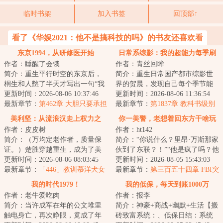
临时书架
加入书签
回顶部↑
看了《华娱2021：他不是搞科技的吗》的书友还喜欢看
东京1994，从研修医开始
日常系综影：我的超能力每季刷
作者：睡醒了会饿
作者：青丝回眸
新
简介：重生平行时空的东京后，
简介：重生日常国产都市综影世
桐生和人憋了半天才写出一句“我
界的贺晨，发现自己每个季节能
的高中成绩并不理想”，无奈之
更新时间：2026-08-06 10:37:46
刷新出一种超能力，从此过上了
更新时间：2026-08-06 11:36:54
下，只能弃文...
最新章节：
第462章 大胆只要承担
不一样的日常人...
最新章节：
第1837章 教科书级别
风险
的挖坑埋人！皮一下很开心的贺
美利坚：从流浪汉走上权力之
你一美警，老想着回东方干啥玩
晨！
作者：皮皮树
作者：ht142
巅！
意
简介：（万均定老作者，质量保
简介：“你说什么？里昂·万斯那家
证。）楚胜穿越重生，成为了美
伙到了东联？！”“他是疯了吗？他
利坚的一个流浪汉。「叮……打
更新时间：2026-08-06 08:03:45
在西雅图是精英、是英雄、是年
更新时间：2026-08-05 15:43:03
野系统，绑定中...
最新章节：
「446」教训慕洋犬女
薪十万...
最新章节：
第三百五十四章 FBI突
记者，墨西哥攻略！
袭受阻
我的时代1979！
我的低保，每天到账1000万
作者：老牛爱吃肉
作者：报李
简介：当许成军在年的公文堆里
简介：神豪+商战+幽默+生活【搬
触电身亡，再次睁眼，竟成了年
砖致富系统：、低保日结：系统