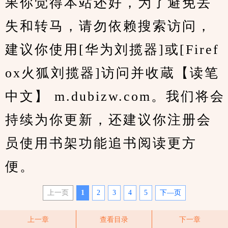
果你觉得本站还好，为了避免丢
失和转马，请勿依赖搜索访问，
建议你使用[华为刘揽器]或[Firef
ox火狐刘揽器]访问并收蔵【读笔
中文】 m.dubizw.com。我们将会
持续为你更新，还建议你注册会
员使用书架功能追书阅读更方
便。
上一页
1
2
3
4
5
下—页
上一章
查看目录
下一章