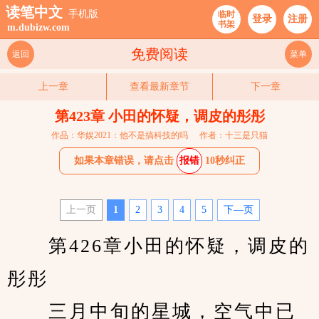
读笔中文
手机版
临时
登录
注册
书架
m.dubizw.com
免费阅读
返回
菜单
上一章
查看最新章节
下一章
第423章 小田的怀疑，调皮的彤彤
作品：华娱2021：他不是搞科技的吗
作者：十三是只猫
如果本章错误，请点击
报错
10秒纠正
上一页
1
2
3
4
5
下—页
　　第426章小田的怀疑，调皮的
彤彤
　　三月中旬的星城，空气中已