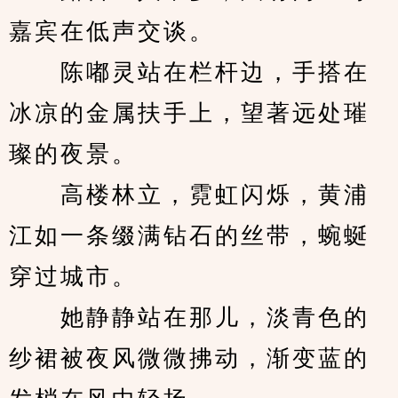
嘉宾在低声交谈。
　　陈嘟灵站在栏杆边，手搭在
冰凉的金属扶手上，望著远处璀
璨的夜景。
　　高楼林立，霓虹闪烁，黄浦
江如一条缀满钻石的丝带，蜿蜒
穿过城市。
　　她静静站在那儿，淡青色的
纱裙被夜风微微拂动，渐变蓝的