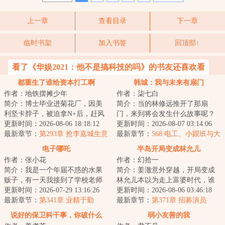
上一章
查看目录
下一章
临时书架
加入书签
回顶部↑
看了《华娱2021：他不是搞科技的吗》的书友还喜欢看
都重生了谁给资本打工啊
韩城：我与未来有扇门
作者：地铁摆摊少年
作者：柒七白
简介：博士毕业进菊花厂，因美
简介：当的林修远推开了那扇
利坚卡脖子，被迫拿N+后，赶风
门，来到将会发生什么故事呢？
口创业。做短剧，被资本割；做
更新时间：2026-08-06 18:18:12
那么……过去的Jessica将会未来的
更新时间：2026-08-07 03:14:06
游戏，被资本的...
最新章节：
第293章 抢李嘉城生意
郑秀妍开始对...
最新章节：
568 电工、小跟班与大
柚子（求订阅求月票）
电子哪吒
半岛开局变成林允儿
作者：张小花
作者：幻拾一
简介：我是一个年届不惑的水果
简介：姜澈意外穿越，开局变成
贩子，有一天我接到了学校老师
林允儿本以为走上富婆时代，谁
的电话，说我那成绩一直平平无
更新时间：2026-07-29 13:16:26
知转头看见了另一个林允儿！本
更新时间：2026-08-06 03:46:18
奇的儿子刘振华...
最新章节：
第341章 业精于勤
以为只变身林允...
最新章节：
第371章 招募演员
说好的保卫科干事，你破什么
弱小友善的我