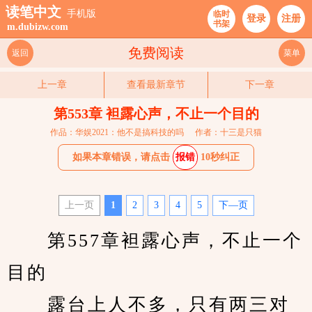
读笔中文
手机版
临时
登录
注册
书架
m.dubizw.com
免费阅读
返回
菜单
上一章
查看最新章节
下一章
第553章 袒露心声，不止一个目的
作品：华娱2021：他不是搞科技的吗
作者：十三是只猫
如果本章错误，请点击
报错
10秒纠正
上一页
1
2
3
4
5
下—页
　　第557章袒露心声，不止一个
目的
　　露台上人不多，只有两三对