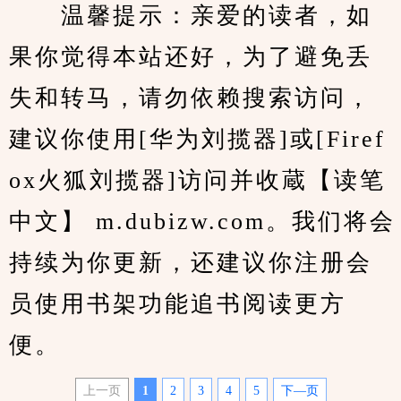
　　温馨提示：亲爱的读者，如
果你觉得本站还好，为了避免丢
失和转马，请勿依赖搜索访问，
建议你使用[华为刘揽器]或[Firef
ox火狐刘揽器]访问并收蔵【读笔
中文】 m.dubizw.com。我们将会
持续为你更新，还建议你注册会
员使用书架功能追书阅读更方
便。
上一页
1
2
3
4
5
下—页