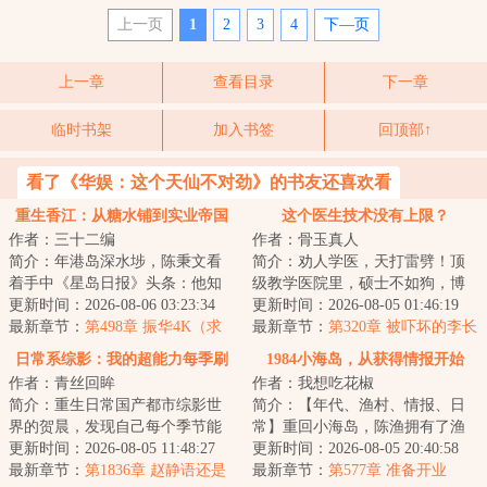
上一页
1
2
3
4
下—页
上一章
查看目录
下一章
临时书架
加入书签
回顶部↑
看了《华娱：这个天仙不对劲》的书友还喜欢看
重生香江：从糖水铺到实业帝国
这个医生技术没有上限？
作者：三十二编
作者：骨玉真人
简介：年港岛深水埗，陈秉文看
简介：劝人学医，天打雷劈！顶
着手中《星岛日报》头条：他知
级教学医院里，硕士不如狗，博
道自己重生在了最完美的年代。
更新时间：2026-08-06 03:23:34
士遍地走。学霸、学神遍地走。
更新时间：2026-08-05 01:46:19
这一世，他不在...
最新章节：
第498章 振华4K（求
教授高高在上，...
最新章节：
第320章 被吓坏的李长
月票推荐票求追订）
虹！
日常系综影：我的超能力每季刷
1984小海岛，从获得情报开始
作者：青丝回眸
作者：我想吃花椒
新
简介：重生日常国产都市综影世
简介：【年代、渔村、情报、日
界的贺晨，发现自己每个季节能
常】重回小海岛，陈渔拥有了渔
刷新出一种超能力，从此过上了
更新时间：2026-08-05 11:48:27
村情报系统。直接爽到起飞。这
更新时间：2026-08-05 20:40:58
不一样的日常人...
最新章节：
第1836章 赵静语还是
下......整片大...
最新章节：
第577章 准备开业