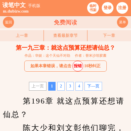
读笔中文
手机版
临时
登录
注册
书架
m.dubizw.com
免费阅读
返回
菜单
上一章
查看最新章节
下一章
第一九三章：就这点预算还想请仙总？
作品：华娱：这个天仙不对劲
作者：替米沙坦胶囊
如果本章错误，请点击
报错
10秒纠正
上一页
1
2
3
4
下—页
　　 第196章 就这点预算还想请
仙总？ 
　　 陈大少和刘文彰他们聊完，