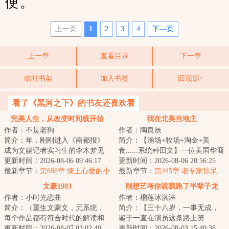
便。
上一页
1
2
3
4
下—页
上一章
查看目录
下一章
临时书架
加入书签
回顶部↑
看了《黑河之下》的书友还喜欢看
完美人生，从改变时间线开始
我在北美当地主
作者：不是老狗
作者：陶良辰
简介：年，刚刚进入《南都报》
简介：【渔场+牧场+淘金+美
成为文娱记者实习生的李木梦见
食......系统种田文】一位美国华裔
了未来的自己，对方说出了一组
更新时间：2026-08-06 09:46:17
UP主参加荒野求生，挑战赢下百
更新时间：2026-08-06 20:56:25
彩票号码。第二...
最新章节：
第686章 骑上心爱的小
万美元大奖，...
最新章节：
第445章 老专家惊呆
摩托
了！近代头号文物贩子的含金量
文豪1983
刚想艺考你说我跑了半辈子龙
作者：小时光恋曲
作者：榴莲冰淇淋
套？
简介：（重生文豪文，无系统，
简介：【三十八岁，一事无成，
每个作品都有符合时代的解读和
鉴于一直在演员这条路上努
改编）六十岁的余切就坐在那
更新时间：2026-08-07 03:02:40
力，‘龙套逆袭成老戏骨系统’开
更新时间：2026-08-03 15:40:38