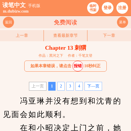
读笔中文
手机版
临时
登录
注册
书架
m.dubizw.com
免费阅读
返回
菜单
上一章
查看最新章节
下一章
Chapter 13 刺猬
作品：黑河之下
作者：千笔文登
如果本章错误，请点击
报错
10秒纠正
上一页
1
2
3
4
下—页
　　冯亚琳并没有想到和沈青的
见面会如此顺利。
　　在和小昭决定上门之前，她