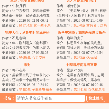
主公，你要支棱起来呀
天才只是我的门槛！
作者：中秋月明
作者：碳烤竹笋
简介：让卫东梦回。残疾老保安
简介：【无系统+天才+日常+科研
没啥重生技能，却恰逢本地有尊
+黑科技+大国腾飞】林东重生回
通天彻地的超级大神，当然要鞍
更新时间：2026-08-02 01:06:42
到幼儿时期。一个强大的灵魂，
更新时间：2026-08-07 21:40:09
前马后，悉心跟...
最新章节：
第1754章 这一辈子总
住进一具幼小...
最新章节：
第270章 林伟良：这萌
要为什么拼命
王，什么东西？
完美人生，从改变时间线开始
医学美利坚：我靠恶魔度过斩杀
作者：不是老狗
作者：咆哮的麦子
线
简介：年，刚刚进入《南都报》
简介：林恩重生在年的美利坚。
成为文娱记者实习生的李木梦见
奈何时间线太晚，没机会靠比特
了未来的自己，对方说出了一组
更新时间：2026-08-07 09:38:03
币翻盘。无奈只能他只能先做好
更新时间：2026-08-07 07:49:54
彩票号码。第二...
最新章节：
第689章 心力交瘁
医生本职工作，...
最新章节：
第375章 OpenAI
来财
影综魂穿两界当富豪
作者：将不在外
作者：星辰V北拱
简介：姜森重生到了十年前的小
简介：这里有古董局中局，志明
县城，还自带一个能预见未来一
与春娇，傲慢与偏见，露水红
分钟的金手指。一分钟能干什
更新时间：2026-08-06 19:24:19
颜，怪你过分美丽，老炮儿，硬
更新时间：2026-08-07 16:20:46
么？本书又名《人...
最新章节：
第480章 子非鱼安知鱼
汉，精英律师，三...
最新章节：
第1441章 百亿霸总看
之乐？
上我
书名：