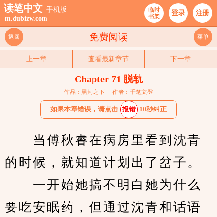
读笔中文
手机版
临时
登录
注册
书架
m.dubizw.com
免费阅读
返回
菜单
上一章
查看最新章节
下一章
Chapter 71 脱轨
作品：黑河之下
作者：千笔文登
如果本章错误，请点击
报错
10秒纠正
　　当傅秋睿在病房里看到沈青
的时候，就知道计划出了岔子。
　　一开始她搞不明白她为什么
要吃安眠药，但通过沈青和话语