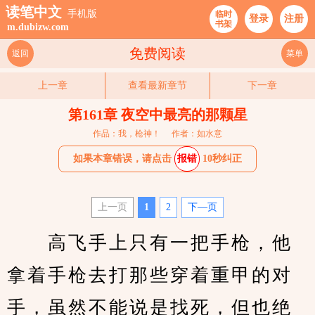
读笔中文
手机版
临时
登录
注册
书架
m.dubizw.com
免费阅读
返回
菜单
上一章
查看最新章节
下一章
第161章 夜空中最亮的那颗星
作品：我，枪神！
作者：如水意
如果本章错误，请点击
报错
10秒纠正
上一页
1
2
下—页
　　高飞手上只有一把手枪，他
拿着手枪去打那些穿着重甲的对
手，虽然不能说是找死，但也绝