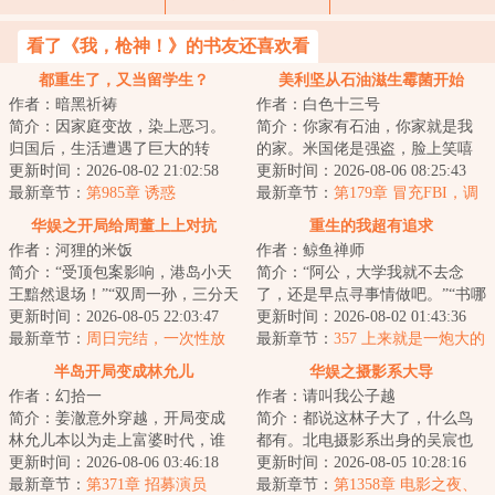
看了《我，枪神！》的书友还喜欢看
都重生了，又当留学生？
美利坚从石油滋生霉菌开始
作者：暗黑祈祷
作者：白色十三号
简介：因家庭变故，染上恶习。
简介：你家有石油，你家就是我
归国后，生活遭遇了巨大的转
的家。米国佬是强盗，脸上笑嘻
变。历尽艰辛，终于在三十六岁
更新时间：2026-08-02 21:02:58
嘻，背后挂大刀，见到好东西，
更新时间：2026-08-06 08:25:43
时攒下了房子的首...
最新章节：
第985章 诱惑
什么都想要，要...
最新章节：
第179章 冒充FBI，调
查LAPD
华娱之开局给周董上上对抗
重生的我超有追求
作者：河狸的米饭
作者：鲸鱼禅师
简介：“受顶包案影响，港岛小天
简介：“阿公，大学我就不去念
王黯然退场！”“双周一孙，三分天
了，还是早点寻事情做吧。”“书哪
下，华语乐坛新势力！”“新时代华
更新时间：2026-08-05 22:03:47
能不念？做人要有追求，念了大
更新时间：2026-08-02 01:43:36
语乐...
最新章节：
周日完结，一次性放
学，就有机...
最新章节：
357 上来就是一炮大的
出
半岛开局变成林允儿
华娱之摄影系大导
作者：幻拾一
作者：请叫我公子越
简介：姜澈意外穿越，开局变成
简介：都说这林子大了，什么鸟
林允儿本以为走上富婆时代，谁
都有。北电摄影系出身的吴宸也
知转头看见了另一个林允儿！本
更新时间：2026-08-06 03:46:18
想看看，这个光怪陆离的电影圈
更新时间：2026-08-05 10:28:16
以为只变身林允...
最新章节：
第371章 招募演员
里，究竟都有些...
最新章节：
第1358章 电影之夜、