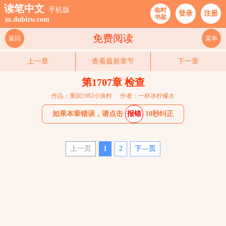
读笔中文
手机版
临时
登录
注册
书架
m.dubizw.com
免费阅读
返回
菜单
上一章
查看最新章节
下一章
第1707章 检查
作品：重回1982小渔村
作者：一杯冰柠檬水
如果本章错误，请点击
报错
10秒纠正
上一页
1
2
下—页