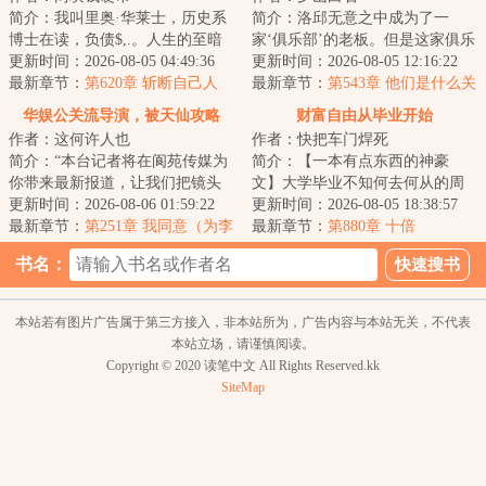
简介：我叫里奥·华莱士，历史系
简介：洛邱无意之中成为了一
博士在读，负债$,.。人生的至暗
家‘俱乐部’的老板。但是这家俱乐
时刻，我失业了，原因是我在网
更新时间：2026-08-05 04:49:36
部好奇怪。它不仅仅拥有一个工
更新时间：2026-08-05 12:16:22
上喷了一家...
最新章节：
第620章 斩断自己人
作了三百年的...
最新章节：
第543章 他们是什么关
系？！
华娱公关流导演，被天仙攻略
财富自由从毕业开始
作者：这何许人也
作者：快把车门焊死
简介：“本台记者将在阆苑传媒为
简介：【一本有点东西的神豪
你带来最新报道，让我们把镜头
文】大学毕业不知何去何从的周
交给她！”画面中，一个年轻的记
更新时间：2026-08-06 01:59:22
望，在玩游戏的时候意外开启
更新时间：2026-08-05 18:38:57
者站在一位...
最新章节：
第251章 我同意（为李
了“人生之弈”系统...
最新章节：
第880章 十倍
壮壮、大剑豪鹰眼乔拉可尔米霍
书名：
克和其他打赏加更）
本站若有图片广告属于第三方接入，非本站所为，广告内容与本站无关，不代表
本站立场，请谨慎阅读。
Copyright © 2020 读笔中文 All Rights Reserved.kk
SiteMap