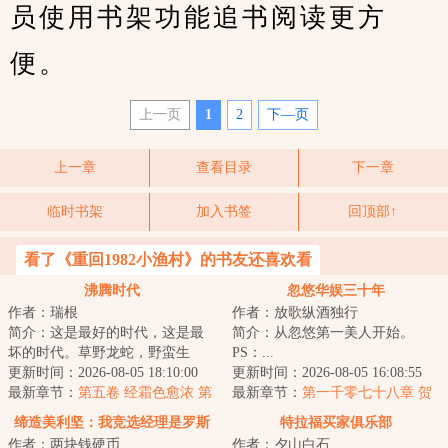
员使用书架功能追书阅读更方
便。
上一页
1
2
下—页
上一章
查看目录
下一章
临时书架
加入书签
回顶部↑
看了《重回1982小渔村》的书友还喜欢看
沸腾时代
忽悠华娱三十年
作者：瑞根
作者：放歌纵酒独行
简介：这是最好的时代，这是最
简介：从忽悠第一美人开始。
坏的时代。草野龙蛇，野蛮生
PS：...
长，野心和欲望交织在一起，总
更新时间：2026-08-05 18:10:00
更新时间：2026-08-05 16:08:55
能铸就翻天覆地的...
最新章节：
第五卷 经霜色愈浓 第
最新章节：
第一千零七十八章 贺
六节 犹怜草木青（二合一求
岁档预热！《超时空同居》对上
缔造美利坚：我竞选经理是罗斯
特拉福买家俱乐部
票！）
《地球最后夜晚》？
作者：两块钱硬币
作者：夕山白石
福