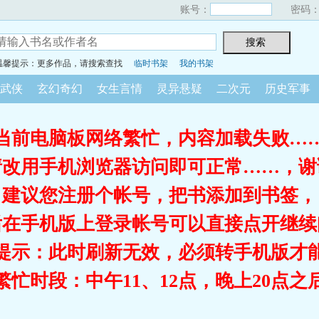
账号：
密码
温馨提示：更多作品，请搜索查找
临时书架
我的书架
武侠
玄幻奇幻
女生言情
灵异悬疑
二次元
历史军事
当前电脑板网络繁忙，内容加载失败…
请改用手机浏览器访问即可正常……，谢
建议您注册个帐号，把书添加到书签，
后在手机版上登录帐号可以直接点开继续
提示：此时刷新无效，必须转手机版才
繁忙时段：中午11、12点，晚上20点之