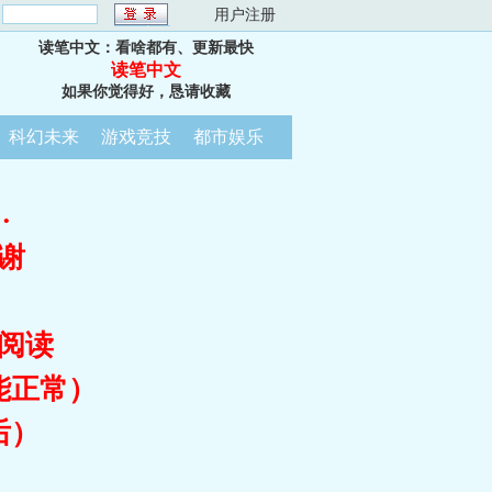
：
用户注册
读笔中文：看啥都有、更新最快
读笔中文
如果你觉得好，恳请收藏
科幻未来
游戏竞技
都市娱乐
…
谢
阅读
能正常）
后）