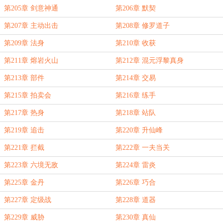
第205章 剑意神通
第206章 默契
第207章 主动出击
第208章 修罗道子
第209章 法身
第210章 收获
第211章 熔岩火山
第212章 混元浮黎真身
第213章 部件
第214章 交易
第215章 拍卖会
第216章 练手
第217章 热身
第218章 站队
第219章 追击
第220章 升仙峰
第221章 拦截
第222章 一夫当关
第223章 六境无敌
第224章 雷炎
第225章 金丹
第226章 巧合
第227章 定级战
第228章 道器
第229章 威胁
第230章 真仙