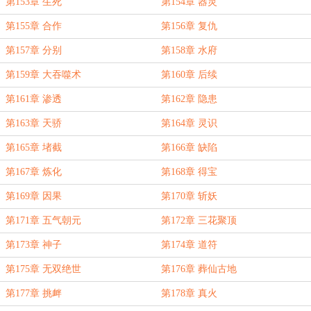
第153章 生死
第154章 器灵
第155章 合作
第156章 复仇
第157章 分别
第158章 水府
第159章 大吞噬术
第160章 后续
第161章 渗透
第162章 隐患
第163章 天骄
第164章 灵识
第165章 堵截
第166章 缺陷
第167章 炼化
第168章 得宝
第169章 因果
第170章 斩妖
第171章 五气朝元
第172章 三花聚顶
第173章 神子
第174章 道符
第175章 无双绝世
第176章 葬仙古地
第177章 挑衅
第178章 真火