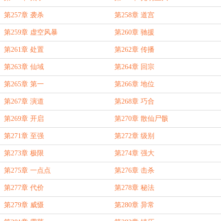
第257章 袭杀
第258章 道宫
第259章 虚空风暴
第260章 驰援
第261章 处置
第262章 传播
第263章 仙域
第264章 回宗
第265章 第一
第266章 地位
第267章 演道
第268章 巧合
第269章 开启
第270章 散仙尸骸
第271章 至强
第272章 级别
第273章 极限
第274章 强大
第275章 一点点
第276章 击杀
第277章 代价
第278章 秘法
第279章 威慑
第280章 异常