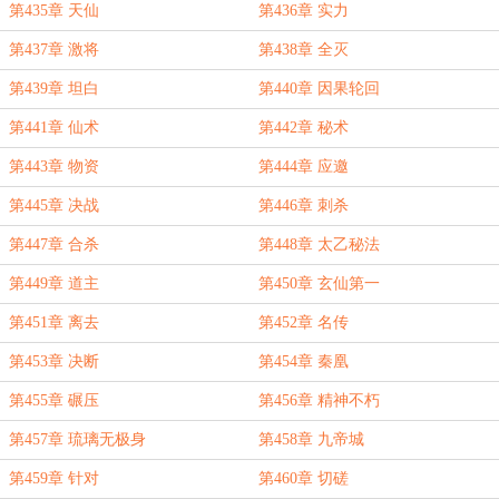
第435章 天仙
第436章 实力
第437章 激将
第438章 全灭
第439章 坦白
第440章 因果轮回
第441章 仙术
第442章 秘术
第443章 物资
第444章 应邀
第445章 决战
第446章 刺杀
第447章 合杀
第448章 太乙秘法
第449章 道主
第450章 玄仙第一
第451章 离去
第452章 名传
第453章 决断
第454章 秦凰
第455章 碾压
第456章 精神不朽
第457章 琉璃无极身
第458章 九帝城
第459章 针对
第460章 切磋