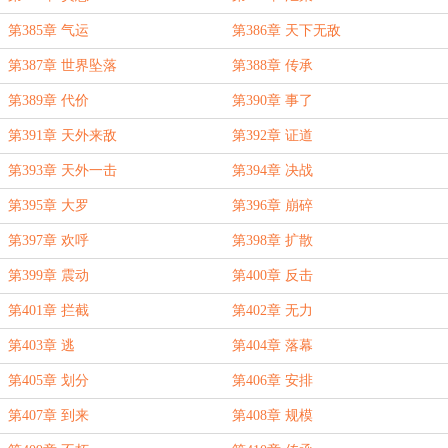
第385章 气运
第386章 天下无敌
第387章 世界坠落
第388章 传承
第389章 代价
第390章 事了
第391章 天外来敌
第392章 证道
第393章 天外一击
第394章 决战
第395章 大罗
第396章 崩碎
第397章 欢呼
第398章 扩散
第399章 震动
第400章 反击
第401章 拦截
第402章 无力
第403章 逃
第404章 落幕
第405章 划分
第406章 安排
第407章 到来
第408章 规模