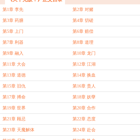
第1章 李先
第2章 对赌
第3章 药膳
第4章 切磋
第5章 上门
第6章 赔偿
第7章 利器
第8章 道理
第9章 融入
第10章 龙门
第11章 大会
第12章 江湖
第13章 道德
第14章 换血
第15章 旧仇
第16章 贵人
第17章 搏命
第18章 妖孽
第19章 世界
第20章 合作
第21章 顾忌
第22章 态度
第23章 天魔解体
第24章 赴会