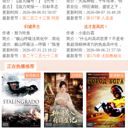
简介：【超凡编号：】【代号：
简介：大禹神朝，千年传承。明
盘古】【战力简报一：目标常态
君在位，悍臣满朝。盛世之下，
为普通青年男性，具备远超生物
更新时间：2026-08-06 01:50:07
暗流涌动。神魔窥伺，妖孽横
更新时间：2026-08-07 16:49:28
极限的肉体强度...
最新章节：
第二百三十三章 同意
行。连山信觉醒天...
最新章节：
第357章 人皇道
归墟界主
这才是高武！
作者：努力吃鱼
作者：小道白霜
简介：“极山呼吸法简化中…简化
简介：“什么叫高武世界？不是有
成功…极山呼吸法→呼吸！”陈斐
着超强精神潜力的热血高中生，
深吸了一口气。“极山呼吸法经验
更新时间：2026-07-31 23:18:22
不是有神秘的意识宫殿的天才。
更新时间：2026-08-06 21:57:50
值+。”...
最新章节：
第二千二百七十二章
这庞大的世界...
最新章节：
第570章 太阳教秘法
至强者
【二更】
正在热播推荐
影视解说
AI漫剧
影视解说
HD
完结
HD