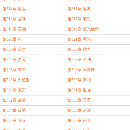
第514章 混战
第515章 敌友
第516章 圆满
第517章 消息
第518章 回溯
第519章 极光仙帝
第520章 第一
第521章 见闻
第522章 道君
第523章 助力
第524章 灵宝
第525章 私利
第526章 道主
第527章 浑源珠
第528章 天道盟
第529章 真相
第530章 寂灭
第531章 重临
第532章 讲道
第533章 开天
第534章 传承
第535章 余波
第536章 陨灭
第537章 伟大