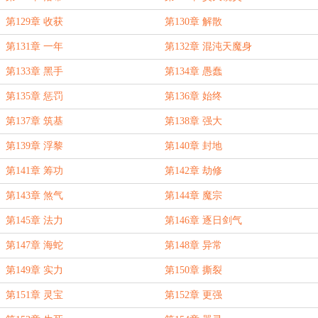
第129章 收获
第130章 解散
第131章 一年
第132章 混沌天魔身
第133章 黑手
第134章 愚蠢
第135章 惩罚
第136章 始终
第137章 筑基
第138章 强大
第139章 浮黎
第140章 封地
第141章 筹功
第142章 劫修
第143章 煞气
第144章 魔宗
第145章 法力
第146章 逐日剑气
第147章 海蛇
第148章 异常
第149章 实力
第150章 撕裂
第151章 灵宝
第152章 更强