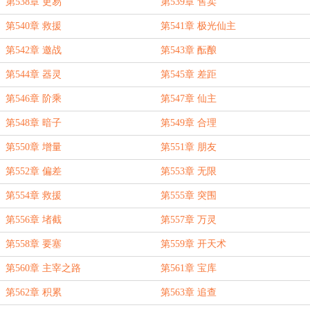
第538章 更易
第539章 售卖
第540章 救援
第541章 极光仙主
第542章 邀战
第543章 酝酿
第544章 器灵
第545章 差距
第546章 阶乘
第547章 仙主
第548章 暗子
第549章 合理
第550章 增量
第551章 朋友
第552章 偏差
第553章 无限
第554章 救援
第555章 突围
第556章 堵截
第557章 万灵
第558章 要塞
第559章 开天术
第560章 主宰之路
第561章 宝库
第562章 积累
第563章 追查