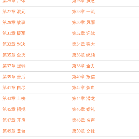
第25章 尸体
第26章 执念
第27章 混元
第28章 一流
第29章 故事
第30章 风雨
第31章 援军
第32章 迎战
第33章 对决
第34章 强大
第35章 全灭
第36章 统领
第37章 强弱
第38章 全力
第39章 善后
第40章 报信
第41章 自尽
第42章 炼血
第43章 上榜
第44章 潜龙
第45章 招揽
第46章 赠礼
第47章 开启
第48章 名声
第49章 登台
第50章 交锋