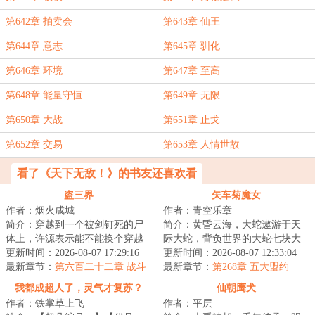
第642章 拍卖会
第643章 仙王
第644章 意志
第645章 驯化
第646章 环境
第647章 至高
第648章 能量守恒
第649章 无限
第650章 大战
第651章 止戈
第652章 交易
第653章 人情世故
看了《天下无敌！》的书友还喜欢看
盗三界
矢车菊魔女
作者：烟火成城
作者：青空乐章
简介：穿越到一个被剑钉死的尸
简介：黄昏云海，大蛇遨游于天
体上，许源表示能不能换个穿越
际大蛇，背负世界的大蛇七块大
对象，否则自己一附身就又又又
更新时间：2026-08-07 17:29:16
陆于蛇背之上起伏，亿万生灵随
更新时间：2026-08-07 12:33:04
死了。面对这位...
最新章节：
第六百二十二章 战斗
之于云海飘摇这...
最新章节：
第268章 五大盟约
的原本结局！
我都成超人了，灵气才复苏？
仙朝鹰犬
作者：铁掌草上飞
作者：平层