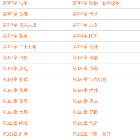
第307章 仙帝
第308章 购物（新年快乐）
第309章 贪婪
第310章 奇珍
第311章 灵魂大道
第312章 活着
第313章 紫垣
第314章 闭关
第315章 二十五年
第316章 晋升
第317章 信任
第318章 再临
第319章 风起
第320章 惊觉
第321章 开端
第322章 宙光剑意
第323章 善后
第324章 拦截
第325章 覆灭
第326章 果决
第327章 大局
第328章 无极
第329章 绝境
第330章 气运
第331章 乱世
第332章 打得一拳开