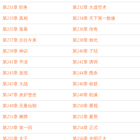
第231章 职务
第232章 大虚空术
第233章 真相
第234章 天下第一散修
第235章 落幕
第236章 传奇
第237章 古往今来
第238章 烛光
第239章 神识
第240章 了结
第241章 平淡
第242章 诱饵
第243章 发现
第244章 围杀
第245章 大战
第246章 收获
第247章 炎炉堡垒
第248章 机缘
第249章 无量仙朝
第250章 重视
第251章 摊牌
第252章 蓄势
第253章 第一回
第254章 正式
第255章 太子
第256章 光明正大