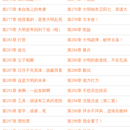
第275章 来自海上的奇袭
第276章 大明锦衣卫田七，恭请大
清皇帝上路！（加更加更，看个爽
第277章 他背着的，是替大明赴死
第278章 大丰收！
吧）
的忠魂！
第279章 大明皇帝回到了他（暗）
第280章 凯旋
忠（流）诚（涌动）的顺天府
第281章 行赏
第282章 大驾卤簿，献俘太庙！
（加更！）
第283章 改元
第284章 募兵
第285章 父子相聚
第286章 大明的新道统，不在孔庙
里，在这里！
第287章 日月不失其体，故蔽而复
第288章 殿试
明；江汉不失其源，故穷而复通（加
第289章 这是大明的未来
第290章 借力打力
更）
第291章 来啊，一起发财啊
第292章 不想买也得买
第293章 工具，就该有工具的觉悟
第294章 没脸没皮（第二更）
第295章 签字，或者，死
第296章 拜水不拜风，进庙先敬钟
第297章 黑吃黑
第298章 我全要了！