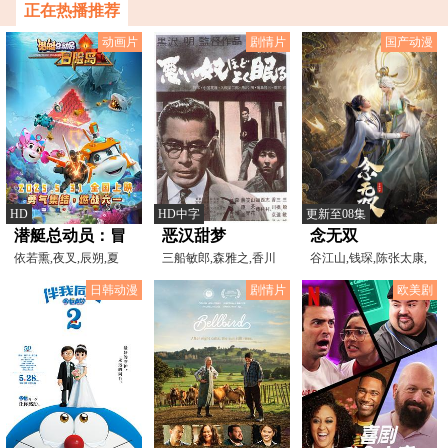
正在热播推荐
【求月票啊】
动画片
剧情片
国产动漫
HD
HD中字
更新至08集
潜艇总动员：冒
恶汉甜梦
念无双
险岛
依若熏,夜叉,辰朔,夏
三船敏郎,森雅之,香川
谷江山,钱琛,陈张太康,
弋,朔小踹
京子,三桥达也,志村乔
叶知秋,锦鲤,王薇,赵
日韩动漫
剧情片
欧美剧