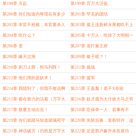
（依然十三更）
第198章 灾起
第199章 百万大迁徙
第200章 你们知道内帑现在有多少
第201章 罕见的团结
钱吗
第202章 本官不抢粮，本官要杀人
第203章 孤王连新鲜水果都吃不上
了！
第204章 吃什么？
第205章 十万人，吃掉了大明朝一
半的国库
第206章 变
第207章 攻打秦王府
第208章 瞒天过海
第209章 银子呢？！
第210章 刺刀上膛，拒马列阵！
第211章 接战
（依旧是大明两京十三更奉上）
第212章 他们用的是妖术！
第213章 援军
第214章 我猜到了，但我不敢说啊
第215章 王嘉胤！老子X你祖
宗！！！（第五更）
第215章 都在努力的活着（万字大
第216章 奴才愿为大汗效犬马之劳
章）
第217章 朕要主动出击！
第218章 臣保举一人，若事有不
谐，可保京畿无忧
第219章 你们就踏马知道据城死守
第220章 先斩后奏，皇权特许，这
吗
就是西厂！（万字大章））
第221章 神话破灭（仍然是万字大
第222章 定是那卢象升杀良冒功，