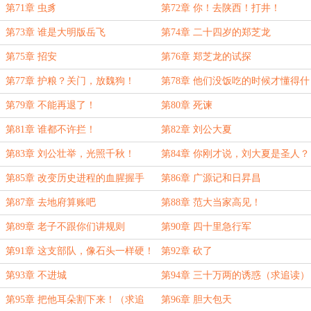
第71章 虫豸
第72章 你！去陕西！打井！
第73章 谁是大明版岳飞
第74章 二十四岁的郑芝龙
第75章 招安
第76章 郑芝龙的试探
第77章 护粮？关门，放魏狗！
第78章 他们没饭吃的时候才懂得什
么是真正的桌子！
第79章 不能再退了！
第80章 死谏
第81章 谁都不许拦！
第82章 刘公大夏
第83章 刘公壮举，光照千秋！
第84章 你刚才说，刘大夏是圣人？
第85章 改变历史进程的血腥握手
第86章 广源记和日昇昌
第87章 去地府算账吧
第88章 范大当家高见！
第89章 老子不跟你们讲规则
第90章 四十里急行军
第91章 这支部队，像石头一样硬！
第92章 砍了
第93章 不进城
第94章 三十万两的诱惑（求追读）
第95章 把他耳朵割下来！（求追
第96章 胆大包天