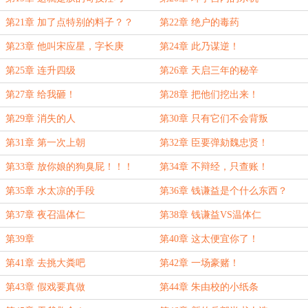
第21章 加了点特别的料子？？
第22章 绝户的毒药
第23章 他叫宋应星，字长庚
第24章 此乃谋逆！
第25章 连升四级
第26章 天启三年的秘辛
第27章 给我砸！
第28章 把他们挖出来！
第29章 消失的人
第30章 只有它们不会背叛
第31章 第一次上朝
第32章 臣要弹劾魏忠贤！
第33章 放你娘的狗臭屁！！！
第34章 不辩经，只查账！
第35章 水太凉的手段
第36章 钱谦益是个什么东西？
第37章 夜召温体仁
第38章 钱谦益VS温体仁
第39章
第40章 这太便宜你了！
第41章 去挑大粪吧
第42章 一场豪赌！
第43章 假戏要真做
第44章 朱由校的小纸条