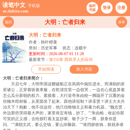
读笔中文
手机版
临时
登录
注册
书架
m.dubizw.com
大明：亡者归来
返回
菜单
大明：亡者归来
作者：秋叶橙黄
类别：历史军事
状态：连载中
更新时间：2026-08-07 01:11:28
最新章节：
第350章 西班牙人的应对
开始阅读
加入书架
大明：亡者归来简介：
天启七年，大明帝国这艘破船正在风雨中疯狂进水。而满朝的衮
衮诸公，正穿着斩衰孝服，在乾清宫里一边假哭，一边在心底盘算着
怎么瓜分新朝的权力。紧接着，大行皇帝朱由校一脚踹开了沉重的金
丝楠木棺材板，从里面坐了起来。跟他讲祖制？讲圣贤？讲士大夫共
治天下？抱歉，他不信这些，他只信唯物主义和暴力机器。“魏忠贤，
外边那些哭得最大声的，家里肯定有钱，抄了。”“朱由检，收起你那
可笑的正义感，去给朕盯着太监抄家。银子少了一两，朕拿你是
问。”“满朝文武，要么交钱，要么掉脑袋。”“谁挡朕收钱，朕就杀谁