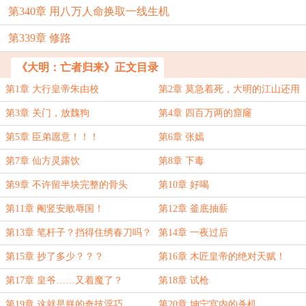
第340章 用八万人命换取一线生机
第339章 修路
《大明：亡者归来》正文目录
第1章 大行皇帝朱由校
第2章 莫急着死，大明的江山还用
得着你
第3章 关门，放魏狗
第4章 四百万两的窟窿
第5章 臣弟愿意！！！
第6章 张嫣
第7章 仙方灵露饮
第8章 下毒
第9章 不许留半块完整的骨头
第10章 好喝
第11章 阉竖安敢辱国！
第12章 釜底抽薪
第13章 笔杆子？挡得住绣春刀吗？
第14章 一夜过后
第15章 抄了多少？？？
第16章 木匠皇帝的绝对天赋！
第17章 皇爷……又着魔了？
第18章 试枪
第19章 这就是朕的奇技淫巧
第20章 坤宁宫内的杀机