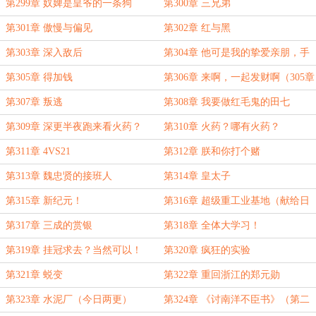
第299章 奴婢是皇爷的一条狗
第300章 三兄弟
第301章 傲慢与偏见
第302章 红与黑
第303章 深入敌后
第304章 他可是我的挚爱亲朋，手
足兄弟啊
第305章 得加钱
第306章 来啊，一起发财啊（305章
被审核了，已经解禁）
第307章 叛逃
第308章 我要做红毛鬼的田七
第309章 深更半夜跑来看火药？
第310章 火药？哪有火药？
第311章 4VS21
第312章 朕和你打个赌
第313章 魏忠贤的接班人
第314章 皇太子
第315章 新纪元！
第316章 超级重工业基地（献给日
月亡鬼大佬）
第317章 三成的赏银
第318章 全体大学习！
第319章 挂冠求去？当然可以！
第320章 疯狂的实验
第321章 蜕变
第322章 重回浙江的郑元勋
第323章 水泥厂（今日两更）
第324章 《讨南洋不臣书》（第二