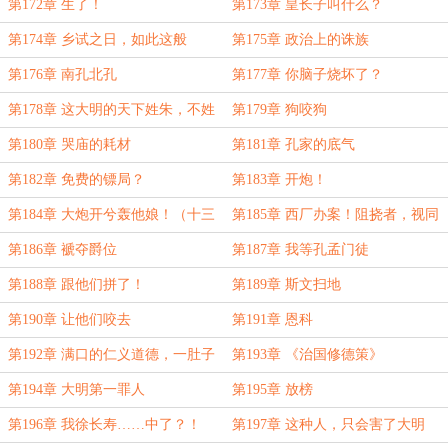
12
第172章 生了！
第173章 皇长子叫什么？
第174章 乡试之日，如此这般
第175章 政治上的诛族
第176章 南孔北孔
第177章 你脑子烧坏了？
第178章 这大明的天下姓朱，不姓
第179章 狗咬狗
孔！
第180章 哭庙的耗材
第181章 孔家的底气
第182章 免费的镖局？
第183章 开炮！
第184章 大炮开兮轰他娘！（十三
第185章 西厂办案！阻挠者，视同
更奉上）
谋逆！
第186章 褫夺爵位
第187章 我等孔孟门徒
第188章 跟他们拼了！
第189章 斯文扫地
第190章 让他们咬去
第191章 恩科
第192章 满口的仁义道德，一肚子
第193章 《治国修德策》
的腐儒酸臭！
第194章 大明第一罪人
第195章 放榜
第196章 我徐长寿……中了？！
第197章 这种人，只会害了大明