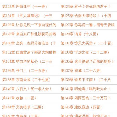
（第八更）
第122章 严防死守（十一更）
第123章 君子？去你妈的君子！
（十二更）
第124章 《五人墓碑记》（十三
第125章 给朕大印特印！（十四
更）
更）
第126章 让你见识一下来自现代的
第127章 你再说一遍，周青天管咱
舆论反击！（十五更）
们叫啥？（十六更）
第128章 来自东厂和北镇抚司的暗
第129章 清算（十八更）
桩（十七更）
第130章 当狗，也得分给谁当（十
第131章 惊天大买卖？（二十更）
九更）
第132章 自由贸易？那是大炮射程
第133章 宁远之变（二十二更）
之内的真理。（二十一更）
第134章 毕自严的私心（二十三
第135章 这可是破了辽东的规矩！
更）
（二十四更）
第136章 开门！（二十五更）
第137章 恩威（二十六更）
第138章 东南天裂（二十七更）
第139章 钦差下江南！（二十八
更）
第140章 八百文！买一条人命！
第141章 喂他喝！喝到吐为止！
（三十更）
（三十一更）
第142章 收粮（一更）
第143章 四两五钱！三十万石！
（二更）
第144章 完美猎杀（三更）
第145章 建奴寇边（四更）
第146章 龙骑兵（五更）
第147章 通敌谋叛，就地正法！