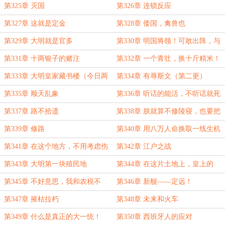
更）
第325章 灭国
第326章 连锁反应
第327章 这就是定金
第328章 倭国，禽兽也
第329章 大明就是官多
第330章 明国将领！可敢出阵，与
我一决生死！
第331章 十两银子的赌注
第332章 一个青壮，换十斤精米！
第333章 大明皇家藏书楼（今日两
第334章 有辱斯文（第二更）
更）
第335章 顺天乱象
第336章 听话的能活，不听话就死
第337章 路不拾遗
第338章 朕就算不修陵寝，也要把
这路修好！
第339章 修路
第340章 用八万人命换取一线生机
第341章 在这个地方，不用考虑伤
第342章 江户之战
天和
第343章 大明第一块殖民地
第344章 在这片土地上，皇上的
钱，一分也不能少
第345章 不好意思，我和农税不
第346章 新舰——定远！
熟，我怕商税误会
第347章 摧枯拉朽
第348章 未来和火车
第349章 什么是真正的大一统！
第350章 西班牙人的应对