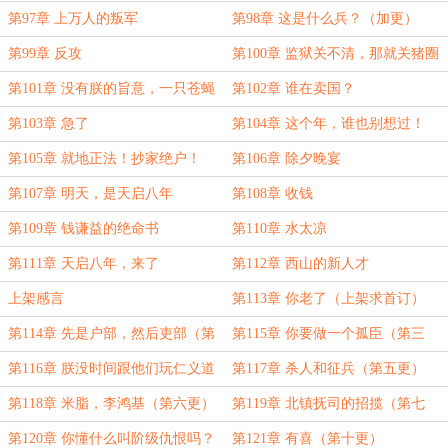
读！！！！）
第97章 上万人的叛军
第98章 这是什么兵？（加更）
第99章 反攻
第100章 监狱关不清，那就关猪圈
吧
第101章 没有朕的旨意，一只苍蝇
第102章 谁在卖国？
也不许飞出紫禁城！
第103章 急了
第104章 这个年，谁也别想过！
第105章 就地正法！抄家绝户！
第106章 除夕晚宴
第107章 明天，是天启八年
第108章 收钱
第109章 钱谦益的绝命书
第110章 水太凉
第111章 天启八年，来了
第112章 西山的新人才
上架感言
第113章 你老了（上架求首订）
第114章 先是户部，然后吏部（第
第115章 你要做一个孤臣（第三
二更）
更）
第116章 朕没时间跟他们玩仁义道
第117章 杀人和征兵（第五更）
德的过家家了（四更））
第118章 米脂，李鸿基（第六更）
第119章 北镇抚司的招揽（第七
更）
第120章 你懂什么叫阶级仇恨吗？
第121章 有喜（第十更）