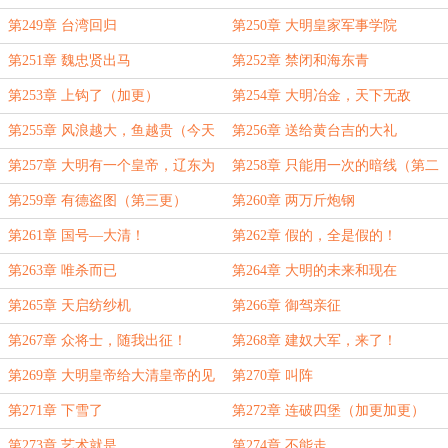
第249章 台湾回归
第250章 大明皇家军事学院
第251章 魏忠贤出马
第252章 禁闭和海东青
第253章 上钩了（加更）
第254章 大明冶金，天下无敌
第255章 风浪越大，鱼越贵（今天
第256章 送给黄台吉的大礼
也加更一章）
第257章 大明有一个皇帝，辽东为
第258章 只能用一次的暗线（第二
什么不能？（第一更）
更）
第259章 有德盗图（第三更）
第260章 两万斤炮钢
第261章 国号—大清！
第262章 假的，全是假的！
第263章 唯杀而已
第264章 大明的未来和现在
第265章 天启纺纱机
第266章 御驾亲征
第267章 众将士，随我出征！
第268章 建奴大军，来了！
第269章 大明皇帝给大清皇帝的见
第270章 叫阵
面礼（今日加更）
第271章 下雪了
第272章 连破四堡（加更加更）
第273章 艺术就是……
第274章 不能走