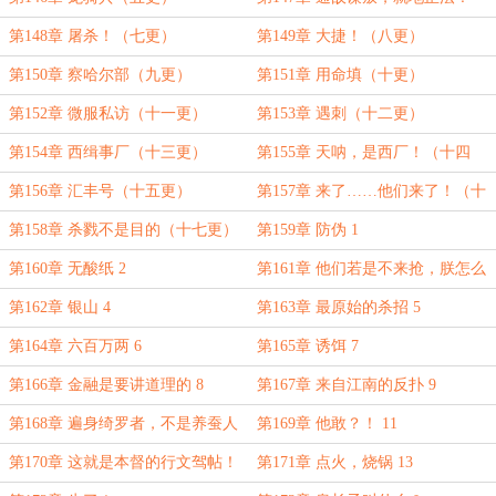
（六更）
第148章 屠杀！（七更）
第149章 大捷！（八更）
第150章 察哈尔部（九更）
第151章 用命填（十更）
第152章 微服私访（十一更）
第153章 遇刺（十二更）
第154章 西缉事厂（十三更）
第155章 天呐，是西厂！（十四
更）
第156章 汇丰号（十五更）
第157章 来了……他们来了！（十
六更）
第158章 杀戮不是目的（十七更）
第159章 防伪 1
第160章 无酸纸 2
第161章 他们若是不来抢，朕怎么
名正言顺地杀人？ 3
第162章 银山 4
第163章 最原始的杀招 5
第164章 六百万两 6
第165章 诱饵 7
第166章 金融是要讲道理的 8
第167章 来自江南的反扑 9
第168章 遍身绮罗者，不是养蚕人
第169章 他敢？！ 11
10
第170章 这就是本督的行文驾帖！
第171章 点火，烧锅 13