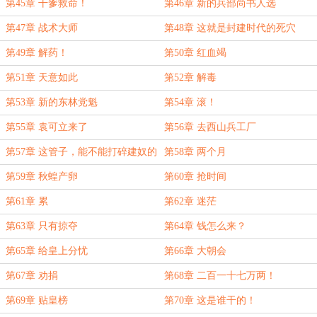
第45章 干爹救命！
第46章 新的兵部尚书人选
第47章 战术大师
第48章 这就是封建时代的死穴
第49章 解药！
第50章 红血竭
第51章 天意如此
第52章 解毒
第53章 新的东林党魁
第54章 滚！
第55章 袁可立来了
第56章 去西山兵工厂
第57章 这管子，能不能打碎建奴的
第58章 两个月
狗头？
第59章 秋蝗产卵
第60章 抢时间
第61章 累
第62章 迷茫
第63章 只有掠夺
第64章 钱怎么来？
第65章 给皇上分忧
第66章 大朝会
第67章 劝捐
第68章 二百一十七万两！
第69章 贴皇榜
第70章 这是谁干的！