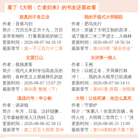
看了《大明：亡者归来》的书友还喜欢看
朕真的不务正业
我的手提式大明朝廷
作者：吾谁与归
作者：肥鸟先行
简介：万历元年正月十九，万历
简介：穿越了大明王朝的苏泽，
皇帝朱翊钧，打量着面前的铁三
成了隆庆二年二甲进士，入翰林
角。第一位盟友面相颇为和善，
更新时间：2026-08-07 04:18:19
院庶吉士。好消息，不用卷科举
更新时间：2026-08-07 18:50:34
她是大明的太后...
最新章节：
第一千三百六十二章
了，穿越就是科...
最新章节：
第1029章 “课后作业”
不过一念为苍生
北望江山
水浒第一狠人
作者：孤独麦客
作者：王袍
简介：现代人来到专治高血压的
简介：以棍之名，开局暴打林
南明，各种意义上艰难挣扎的故
冲！……我的水火棍早已饥渴难
事。...
更新时间：2026-08-07 13:07:29
耐了口牙！！！...
更新时间：2026-08-07 04:14:11
最新章节：
第66章 整顿（下）
最新章节：
第405章 薛霸：你吼辣
么大声干什么！【3更求月票】
谍战代号：申公豹
大明：让你死谏，你怎么真死
作者：谈谈钱
作者：守柴炉
啊？
简介：年月，日寇、汉奸猖獗，
简介：“朱重八！你宠庶弃嫡，有
王学森秘密潜入汪伪特工总
悖人伦，大明将二世而亡！！”洪
部“号”，左右逢源，煽风点火，阳
更新时间：2026-08-06 02:58:12
武二十五年九月，朱元璋欲立朱
更新时间：2026-08-06 21:13:09
奉阴违……丁墨...
最新章节：
第二百五十四章 意外
允炆为皇太...
最新章节：
第534章鞋拔子脸？那
的收获
个xxx给咱画的？咱要诛他九族！