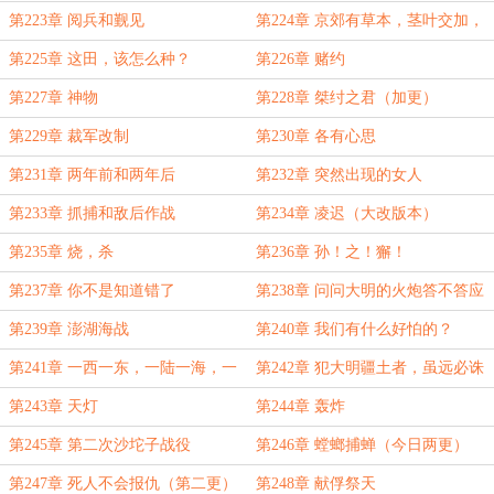
章）
捏造战报！
第223章 阅兵和觐见
第224章 京郊有草本，茎叶交加，
根如小钟，俗名……
第225章 这田，该怎么种？
第226章 赌约
第227章 神物
第228章 桀纣之君（加更）
第229章 裁军改制
第230章 各有心思
第231章 两年前和两年后
第232章 突然出现的女人
第233章 抓捕和敌后作战
第234章 凌迟（大改版本）
第235章 烧，杀
第236章 孙！之！獬！
第237章 你不是知道错了
第238章 问问大明的火炮答不答应
第239章 澎湖海战
第240章 我们有什么好怕的？
第241章 一西一东，一陆一海，一
第242章 犯大明疆土者，虽远必诛
个结束，一个开始
第243章 天灯
第244章 轰炸
第245章 第二次沙坨子战役
第246章 螳螂捕蝉（今日两更）
第247章 死人不会报仇（第二更）
第248章 献俘祭天