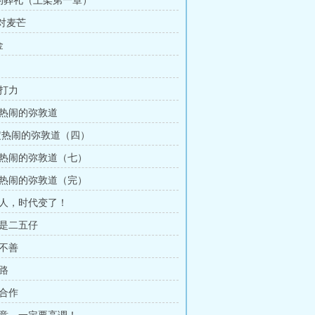
的葬礼（上架第一章）
尖对麦芒
金
力打力
定热闹的弥敦道
注定热闹的弥敦道（四）
定热闹的弥敦道（七）
定热闹的弥敦道（完）
轻人，时代变了！
才是二五仔
者不善
财路
强合作