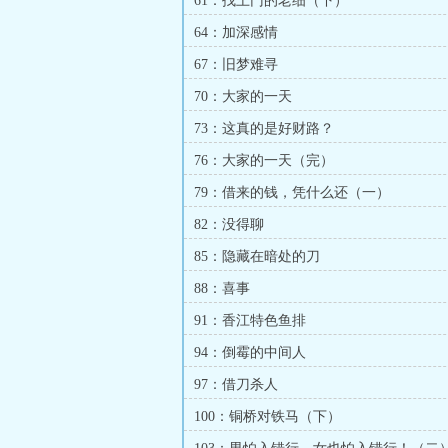
61：找上门的老细（下）
64：加深感情
67：旧梦难寻
70：大家的一天
73：这真的是好财路？
76：大家的一天（完）
79：借来的钱，凭什么还（一）
82：没得聊
85：隐藏在暗处的刀
88：喜事
91：香江特色鱼排
94：倒霉的中间人
97：借刀杀人
100：铜桥对铁马（下）