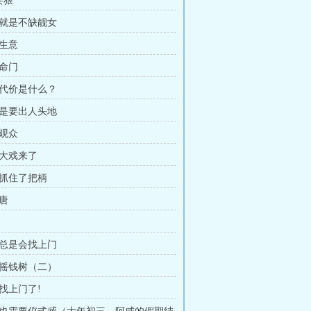
要狠
江就是不缺靓女
家生意
中命门
以代价是什么？
就是要出人头地
外观众
轴大戏来了
人抓住了把柄
荒唐
烦总是会找上门
形摇钱树（二）
蝇找上门了!