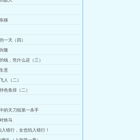
烦的故人
水东移
家的一天（四）
意兴隆
来的钱，凭什么还（三）
胆生意
中飞人（二）
江特色鱼排（二）
说中的天刀组第一杀手
桥对铁马
男怕入错行，女也怕入错行！