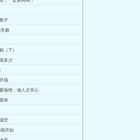
生意，一定要高调！
内教子
踪失败
蛋糕（下）
知道多少
戏
戏开场
事要做绝，做人才开心
人摆布
切成空
响戏开始