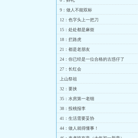
6：葬礼
9：做人不能双标
12：色字头上一把刀
15：处处都是麻烦
18：拦路虎
21：都是老朋友
24：你已经是一位合格的古惑仔了
27：长红会
上山祭祖
32：要挟
35：水房第一老细
38：投桃报李
41：生活需要妥协
44：做人就得懂事！