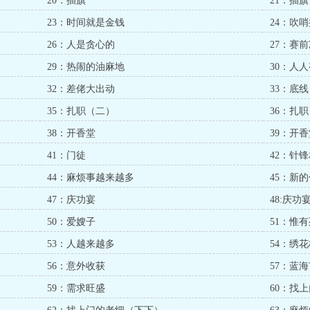
20：插旗
21：插
23：时间就是金钱
24：吹
26：人是贪心的
27：赛
29：热闹的油麻地
30：人
32：差佬大出动
33：底线
35：扎职（二）
36：扎
38：开香堂
39：开
41：门徒
42：针
44：麻烦事越来越多
45：新
47：庆功宴
48:庆功
50：爱嫂子
51：惟
53：人越来越多
54：绣
56：意外收获
57：蓝
59：需求旺盛
60：找