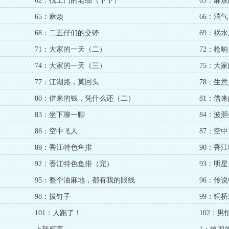
62：找上门的老细（下下）
63：麻
65：麻烦
66：消气
68：二五仔们的交锋
69：祸
71：大家的一天（二）
72：枪响
74：大家的一天（三）
75：大
77：江湖路，莫回头
78：生
80：借来的钱，凭什么还（二）
81：借
83：坐下聊一聊
84：波
86：空中飞人
87：空
89：香江特色鱼排
90：香
92：香江特色鱼排（完）
93：明星
95：整个油麻地，都有我的眼线
96：传
98：拔钉子
99：铜
101：人跑了！
102：