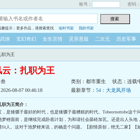
账号：
密码
温馨提示：更多作品，请搜索查找
临时书架
我的书架
武侠
玄幻奇幻
女生言情
灵异悬疑
二次元
历史军事
扎职为王
风云：扎职为王
时叁
类别：都市重生
状态：连载
6-08-07 00:46:18
最新章节：
54：大龙凤开场
扎职为王简介：
，是矮骡子最好的时代，也是矮骡子最糟糕的时代。Tobeornottobe这
池梦鲤面前，是继续完成卧底计划，为和谐社会舔砖加瓦。还是出人头地
揸fit人。这对于池梦鲤来说，的确是个问题。【剧情原创，绝无二家】【