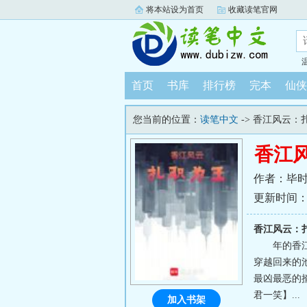
将本站设为首页
收藏读笔官网
首页
书库
排行榜
完本
仙侠
您当前的位置：
读笔中文
-> 香江风云：
香江
作者：毕
更新时间：202
香江风云：
年的香江
穿越回来的
最凶最恶的
君一笑】...
加入书架