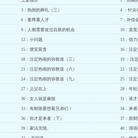
）
上架感言
1：热闹
3：热闹的葬礼（三）
4 ：针
6：要尊重人才
7：补偿
9：人都需要改过自新的机会
10：直觉
12：小问题
13：借
15：便宜莫贪
16：注
18：注定热闹的弥敦道（三）
19 ：
21：注定热闹的弥敦道（六）
22：注
24：注定热闹的弥敦道（九）
25：注
27：义父在上
28：年
30：女人就是麻烦
31：谁
33：有财路要想着兄弟们！
34：来
36：你才是来者（下）
37：新
39：家法无情。
40：强