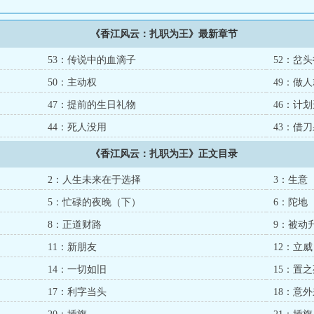
《香江风云：扎职为王》最新章节
53：传说中的血滴子
52：岔
50：主动权
49：做
47：提前的生日礼物
46：计
44：死人没用
43：借
《香江风云：扎职为王》正文目录
2：人生未来在于选择
3：生意
5：忙碌的夜晚（下）
6：陀地
8：正道财路
9：被动
11：新朋友
12：立威
14：一切如旧
15：置
17：利字当头
18：意