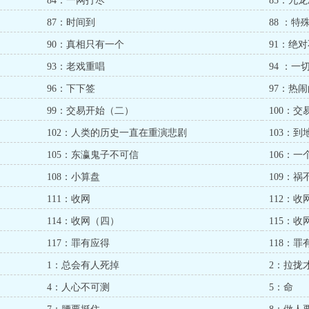
84：一网打尽
85：九
87：时间到
88 ：
90：真相只有一个
91：绝
93：老戏重唱
94 ：
96：下下签
97：热
99：交易开始（二）
100：
102：人类的历史一直在重演悲剧
103：到
105：东瀛鬼子不可信
106：
108：小算盘
109：祸
111：收网
112：
114：收网（四）
115：
117：罪有应得
118：
1：总会有人死掉
2：拉拢
4：人心不可测
5：命