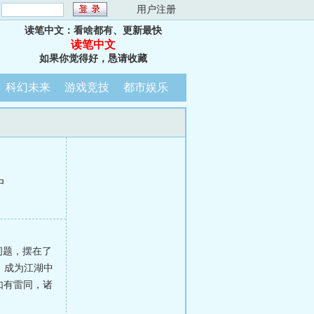
：
用户注册
读笔中文：看啥都有、更新最快
读笔中文
如果你觉得好，恳请收藏
科幻未来
游戏竞技
都市娱乐
中
个问题，摆在了
，成为江湖中
如有雷同，诸