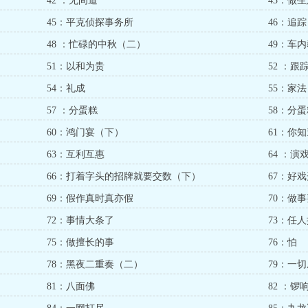
42 ：无间道
43：做
45：平克侦探事务所
46：追踪
48 ：忙碌的中秋（二）
49：车
51：以和为贵
52 ：跟
54：礼成
55：家法
57 ：分蛋糕
58：分
60：鸿门宴（下）
61：你
63：互利互惠
64 ：演
66：打着字头的招牌就要交数（下）
67：好
69：假作真时真亦假
70：做
72：事情大条了
73：任
75：做擅长的事
76：怕
78：黑夜二重奏（二）
79：一
81：八面佛
82 ：锣