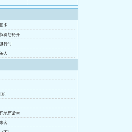
头很多
人就得想得开
划进行时
刀杀人
升职
之死地而后生
外来客