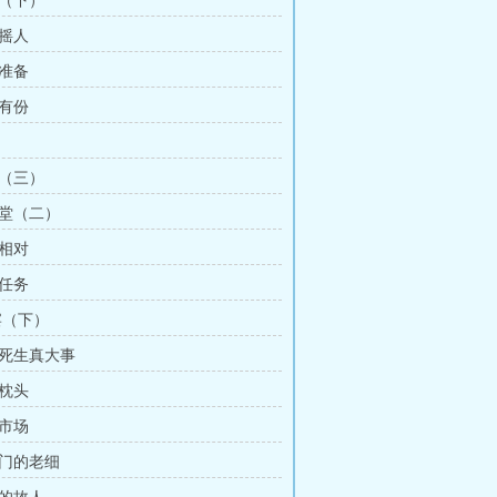
旗（下）
哨摇人
前准备
人有份
职（三）
香堂（二）
锋相对
的任务
宴（下）
有死生真大事
花枕头
海市场
上门的老细