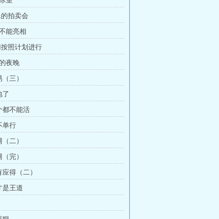
龙冰室
特殊的拍卖会
对不能亮相
一切按照计划进行
闹的夜晚
交易（三）
地了
一个都不能活
不单行
收网（二）
收网（完）
罪有应得（二）
才是王道