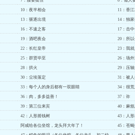
7：腰要挺住
8：做人
10：夜半相会
11：香
13：驱逐出境
14：独
16：不速之客
17：击
19：酒吧夜会
20：所
22：长红皇帝
23：我
25：群贤毕至
26：场
28：拱火
29：压
30：尘埃落定
31：被
33：每个人的身后都有一双眼睛
34：很
36：肉，多多益善！
37：诈
39：第三位来宾
40：麻
42：人形摇钱树
43：人
阿咸给各位坐馆，龙头拜大年了！
45：苍