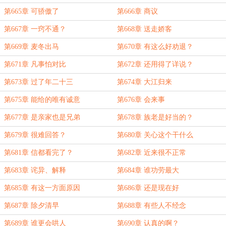
第665章 可骄傲了
第666章 商议
第667章 一窍不通？
第668章 送走娇客
第669章 麦冬出马
第670章 有这么好劝退？
第671章 凡事怕对比
第672章 还用得了详说？
第673章 过了年二十三
第674章 大江归来
第675章 能给的唯有诚意
第676章 会来事
第677章 是亲家也是兄弟
第678章 族老是好当的？
第679章 很难回答？
第680章 关心这个干什么
第681章 信都看完了？
第682章 近来很不正常
第683章 诧异、解释
第684章 谁功劳最大
第685章 有这一方面原因
第686章 还是现在好
第687章 除夕清早
第688章 有些人不经念
第689章 谁更会哄人
第690章 认真的啊？