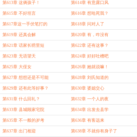
第613章 这俩孩子！
第614章 有意露口风
第615章 不好坦言
第616章 想呛死我？
第617章这一手伏笔打的
第618章 问对人了
第619章 还真会解
第620章 有，咋没有
第621章 话家长唠里短
第622章 还有这事？
第623章 无语望天
第624章 好好吐槽吧
第625章 大侄女
第626章 她就说嘛！
第627章 想想还是不可能
第628章 刘氏知道的
第629章 还有此等好事？
第630章 婆媳交心
第631章 什么回礼？
第632章 一个人的夜
第633章 县城顾家宅院
第634章 出发去县学
第635章 不一般的岁考
第636章 有客远来
第637章 出门相迎
第638章 不就你有身子了