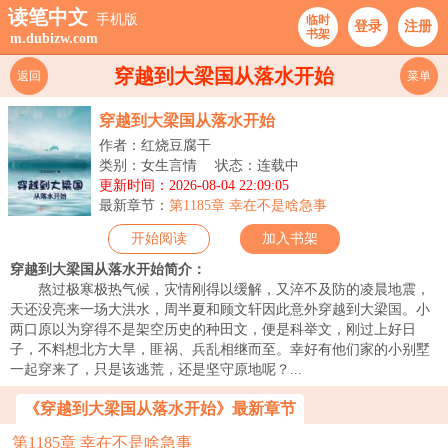
读笔中文
手机版
临时
登录
注册
书架
m.dubizw.com
穿越到大梁国从落水开始
返回
菜单
穿越到大梁国从落水开始
作者：红烧豆腐干
类别：女生言情
状态：连载中
更新时间：2026-08-04 22:09:05
最新章节：
第1185章 幸在不是啥急事
开始阅读
加入书架
穿越到大梁国从落水开始简介：
熬过极寒极热气候，灾情刚得以缓解，又淬不及防的凌晨地震，
天还没亮来一场大洪水，周半夏和顾文轩因此意外穿越到大梁国。小
两口原以为穿得不是架空历史的种田文，便是科举文，刚过上好日
子，不料想北方大旱，匪祸、兵乱相继而至。幸好有他们家的小别墅
一起穿来了，只是该逃荒，还是坚守原地呢？...
《穿越到大梁国从落水开始》最新章节
第1185章 幸在不是啥急事