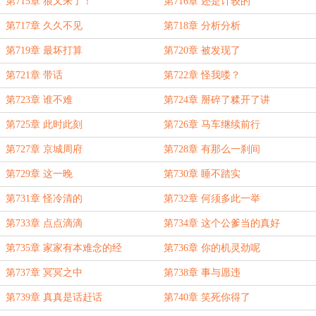
第715章 狼又来了！
第716章 还是计较的
第717章 久久不见
第718章 分析分析
第719章 最坏打算
第720章 被发现了
第721章 带话
第722章 怪我喽？
第723章 谁不难
第724章 掰碎了糅开了讲
第725章 此时此刻
第726章 马车继续前行
第727章 京城周府
第728章 有那么一刹间
第729章 这一晚
第730章 睡不踏实
第731章 怪冷清的
第732章 何须多此一举
第733章 点点滴滴
第734章 这个公爹当的真好
第735章 家家有本难念的经
第736章 你的机灵劲呢
第737章 冥冥之中
第738章 事与愿违
第739章 真真是话赶话
第740章 笑死你得了